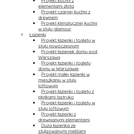
Projekt kuchni z
elementami złota
Projekt czarnej kuchni z
drewnem
Projekt klimatycznej kuchni
w stylu glamour
Łazienki
Projekt łazienki i toalety w
stylu nowoczesnym
Projekt łazienek domu pod
Warszawą
Projekt łazienki i toalety
domu w Warszawie
Projekt małej łazienki w
mieszkaniu w stylu
loftowym
Projekt łazienki i toalety z
płytkami lastryko
Projekt łazienki i toalety w
stylu loftowym
Projekt łazienki z
drewnianymi elementami
Duża łazienka ze
stylizowanymi meblami