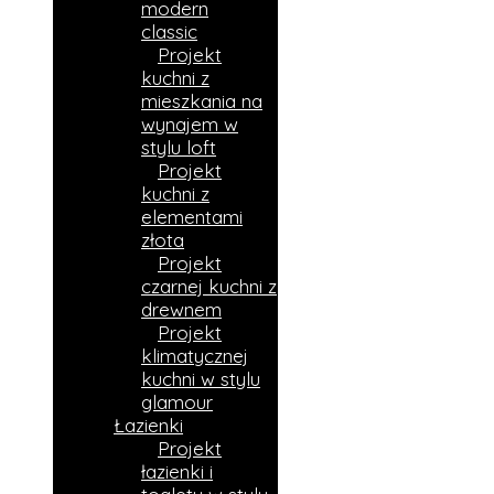
modern
classic
Projekt
kuchni z
mieszkania na
wynajem w
stylu loft
Projekt
kuchni z
elementami
złota
Projekt
czarnej kuchni z
drewnem
Projekt
klimatycznej
kuchni w stylu
glamour
Łazienki
Projekt
łazienki i