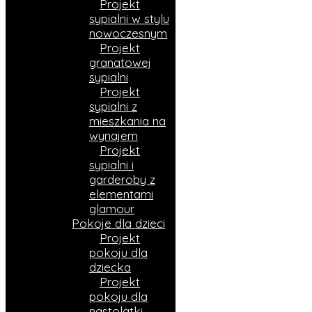
Projekt
sypialni w stylu
nowoczesnym
Projekt
granatowej
sypialni
Projekt
sypialni z
mieszkania na
wynajem
Projekt
sypialni i
garderoby z
elementami
glamour
Pokoje dla dzieci
Projekt
pokoju dla
dziecka
Projekt
pokoju dla
nastolatki