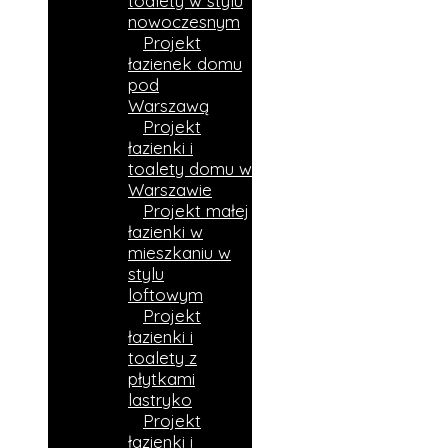
toalety w stylu
nowoczesnym
Projekt
łazienek domu
pod
Warszawą
Projekt
łazienki i
toalety domu w
Warszawie
Projekt małej
łazienki w
mieszkaniu w
stylu
loftowym
Projekt
łazienki i
toalety z
płytkami
lastryko
Projekt
łazienki i