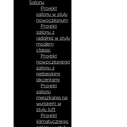
Salony
Projekt
salonu w stylu
nowoczesnym
Projekt
salonu z
jadalnią w stylu
modern
classic
Projekt
nowoczesnego
salonu z
niebieskimi
akcentami
Projekt
salonu
mieszkania na
wynajem w
stylu loft
Projekt
klimatycznego