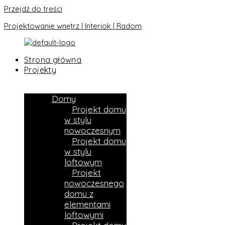
Przejdź do treści
Projektowanie wnętrz | Interiok | Radom
Strona główna
Projekty
Domy
Projekt domu
w stylu
nowoczesnym
Projekt domu
w stylu
loftowym
Projekt
nowoczesnego
domu z
elementami
loftowymi