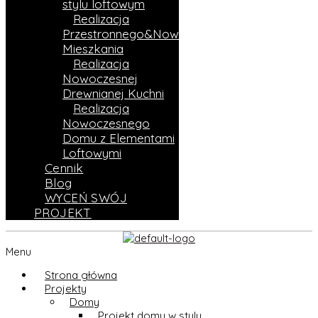
stylu loftowym
Realizacja
Przestronnego&Nowoczesnego
Mieszkania
Realizacja
Nowoczesnej
Drewnianej Kuchni
Realizacja
Nowoczesnego
Domu z Elementami
Loftowymi
Cennik
Blog
WYCEŃ SWÓJ
PROJEKT
Menu
Strona główna
Projekty
Domy
Projekt domu w stylu