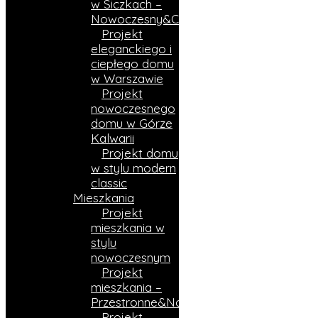
w Siczkach –
Nowoczesny&Ciepły
Projekt
eleganckiego i
ciepłego domu
w Warszawie
Projekt
nowoczesnego
domu w Górze
Kalwarii
Projekt domu
w stylu modern
classic
Mieszkania
Projekt
mieszkania w
stylu
nowoczesnym
Projekt
mieszkania –
Przestronne&Nowoczesne
Projekt