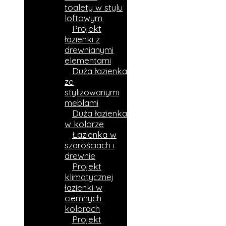
toalety w stylu
loftowym
Projekt
łazienki z
drewnianymi
elementami
Duża łazienka
ze
stylizowanymi
meblami
Duża łazienka
w kolorze
Łazienka w
szarościach i
drewnie
Projekt
klimatycznej
łazienki w
ciemnych
kolorach
Projekt