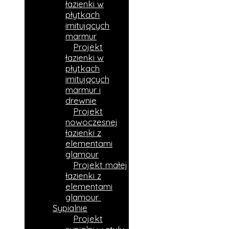
łazienki w
płytkach
imitujących
marmur
Projekt
łazienki w
płytkach
imitujących
marmur i
drewnie​
Projekt
nowoczesnej
łazienki z
elementami
glamour
Projekt małej
łazienki z
elementami
glamour
Sypialnie
Projekt