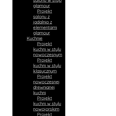
salonu w stylu
glamour
Projekt
salonu z
jadalnią z
elementami
glamour
Kuchnie
Projekt
kuchni w stylu
nowoczesnym
Projekt
kuchni w stylu
klasycznym
Projekt
nowoczesnej
drewnianej
kuchni
Projekt
kuchni w stylu
nowojorskim
Projekt