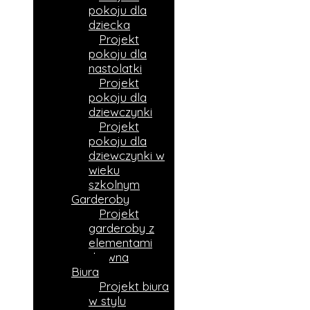
pokoju dla
dziecka
Projekt
pokoju dla
nastolatki
Projekt
pokoju dla
dziewczynki
Projekt
pokoju dla
dziewczynki w
wieku
szkolnym
Garderoby
Projekt
garderoby z
elementami
drewna
Biura
Projekt biura
w stylu