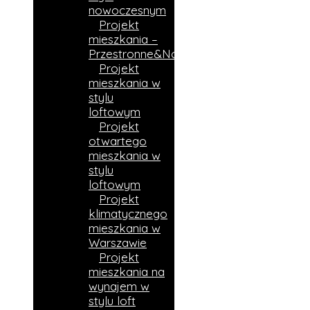
nowoczesnym
Projekt
mieszkania –
Przestronne&Nowoczesne
Projekt
mieszkania w
stylu
loftowym
Projekt
otwartego
mieszkania w
stylu
loftowym
Projekt
klimatycznego
mieszkania w
Warszawie
Projekt
mieszkania na
wynajem w
stylu loft