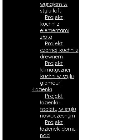
wynajem w
stylu loft
Projekt
kuchni z
elementami
złota
Projekt
czarnej kuchni z
drewnem
Projekt
klimatycznej
kuchni w stylu
glamour
Łazienki
Projekt
łazienki i
toalety w stylu
nowoczesnym
Projekt
łazienek domu
pod