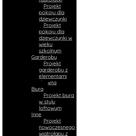
Projekt
pokoju dla
dziewczynki
Projekt
pokoju dla
dziewczynki w
wieku
szkolnym
Garderoby
Projekt
garderoby z
elementami
drewna
Biura
Projekt biura
w stylu
loftowym
Inne
Projekt
nowoczesnego
wiatrołapu z