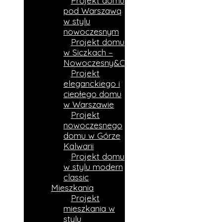
Projekt domu
pod Warszawą
w stylu
nowoczesnym
Projekt domu
w Siczkach –
Nowoczesny&Ciepły
Projekt
eleganckiego i
ciepłego domu
w Warszawie
Projekt
nowoczesnego
domu w Górze
Kalwarii
Projekt domu
w stylu modern
classic
Mieszkania
Projekt
mieszkania w
stylu