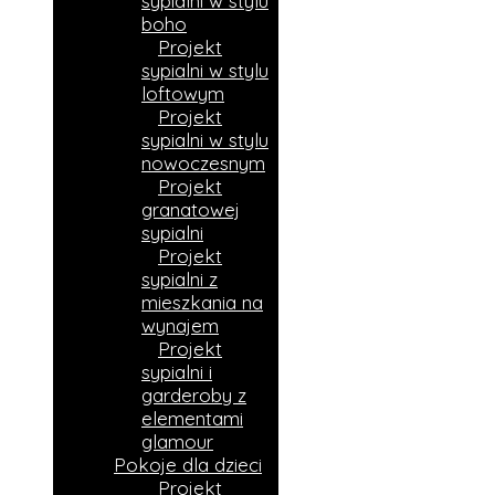
sypialni w stylu
boho
Projekt
sypialni w stylu
loftowym
Projekt
sypialni w stylu
nowoczesnym
Projekt
granatowej
sypialni
Projekt
sypialni z
mieszkania na
wynajem
Projekt
sypialni i
garderoby z
elementami
glamour
Pokoje dla dzieci
Projekt