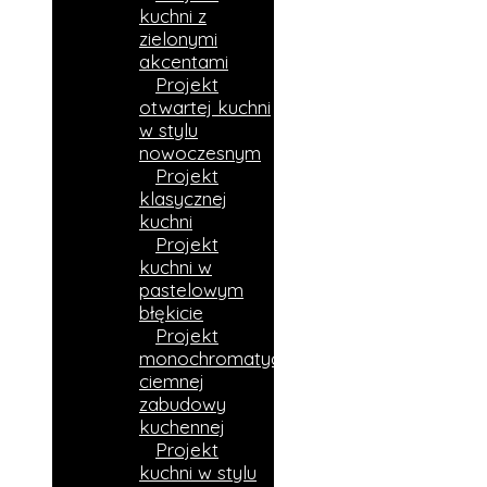
kuchni z
zielonymi
akcentami
Projekt
otwartej kuchni
w stylu
nowoczesnym
Projekt
klasycznej
kuchni
Projekt
kuchni w
pastelowym
błękicie
Projekt
monochromatycznej
ciemnej
zabudowy
kuchennej
Projekt
kuchni w stylu