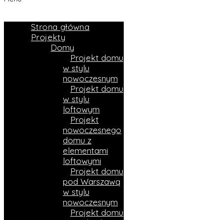
Strona główna
Projekty
Domy
Projekt domu
w stylu
nowoczesnym
Projekt domu
w stylu
loftowym
Projekt
nowoczesnego
domu z
elementami
loftowymi
Projekt domu
pod Warszawą
w stylu
nowoczesnym
Projekt domu