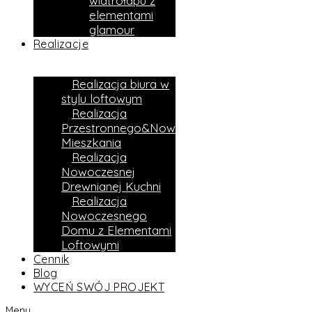
wiatrołapu z
elementami
glamour
Realizacje
Realizacja biura w
stylu loftowym
Realizacja
Przestronnego&Nowoczesnego
Mieszkania
Realizacja
Nowoczesnej
Drewnianej Kuchni
Realizacja
Nowoczesnego
Domu z Elementami
Loftowymi
Cennik
Blog
WYCEŃ SWÓJ PROJEKT
Menu