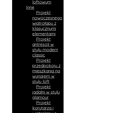
loftowym
Inne
Projekt
nowoczesnego
wiatrołapu z
klasycznymi
elementami
Projekt
antresoli w
stylu modern
classic
Projekt
przedpokoju z
mieszkania na
wynajem w
stylu loft
Projekt
jadalni w stylu
glamour
Projekt
korytarza i