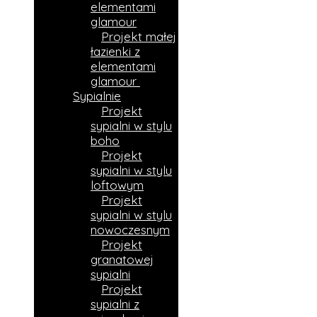
elementami
glamour
Projekt małej
łazienki z
elementami
glamour
Sypialnie
Projekt
sypialni w stylu
boho
Projekt
sypialni w stylu
loftowym
Projekt
sypialni w stylu
nowoczesnym
Projekt
granatowej
sypialni
Projekt
sypialni z