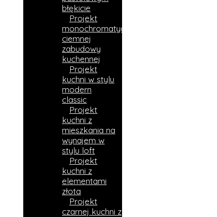
błękicie
Projekt
monochromatycznej
ciemnej
zabudowy
kuchennej
Projekt
kuchni w stylu
modern
classic
Projekt
kuchni z
mieszkania na
wynajem w
stylu loft
Projekt
kuchni z
elementami
złota
Projekt
czarnej kuchni z