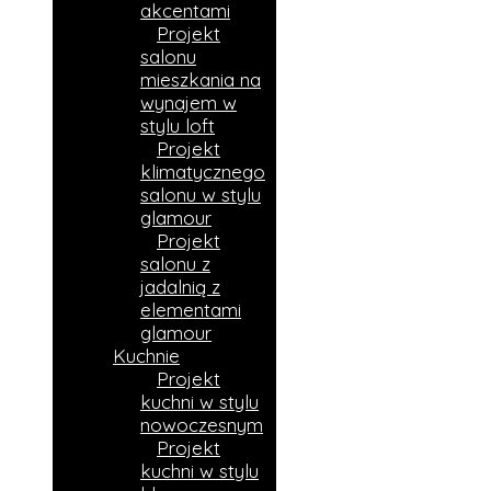
akcentami
Projekt
salonu
mieszkania na
wynajem w
stylu loft
Projekt
klimatycznego
salonu w stylu
glamour
Projekt
salonu z
jadalnią z
elementami
glamour
Kuchnie
Projekt
kuchni w stylu
nowoczesnym
Projekt
kuchni w stylu