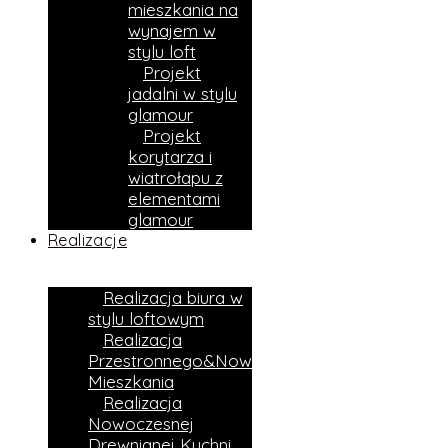
mieszkania na
wynajem w
stylu loft
Projekt
jadalni w stylu
glamour
Projekt
korytarza i
wiatrołapu z
elementami
glamour
Realizacje
Realizacja biura w
stylu loftowym
Realizacja
Przestronnego&Nowoczesnego
Mieszkania
Realizacja
Nowoczesnej
Drewnianej Kuchni