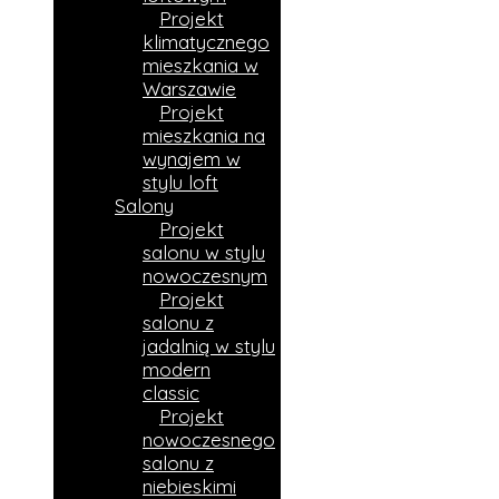
Projekt
klimatycznego
mieszkania w
Warszawie
Projekt
mieszkania na
wynajem w
stylu loft
Salony
Projekt
salonu w stylu
nowoczesnym
Projekt
salonu z
jadalnią w stylu
modern
classic
Projekt
nowoczesnego
salonu z
niebieskimi