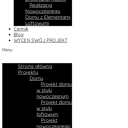
Realizacja
Nowoczesnego
Domu z Elementami
Loftowymi
Cennik
Blog
WYCEŃ SWÓJ PROJEKT
Menu
Strona główna
Projekty
Domy
Projekt domu
w stylu
nowoczesnym
Projekt domu
w stylu
loftowym
Projekt
nowoczesnego