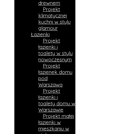
drewnem
Projekt
klimatycznej
kuchni w stylu
glamour
Łazienki
Projekt
łazienki i
toalety w stylu
nowoczesnym
Projekt
łazienek domu
pod
Warszawą
Projekt
łazienki i
toalety domu w
Warszawie
Projekt małej
łazienki w
mieszkaniu w