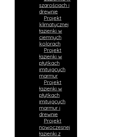
szarościach i
drewnie
Projekt
klimatycznej
łazienki w
ciemnych
kolorach
Projekt
łazienki w
płytkach
imitujących
marmur
Projekt
łazienki w
płytkach
imitujących
marmur i
drewnie​
Projekt
nowoczesnej
łazienki z