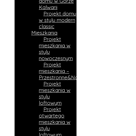
domu w Górze
Kalwarii
Projekt domu
w stylu modern
classic
Mieszkania
Projekt
mieszkania w
stylu
nowoczesnym
Projekt
mieszkania –
Przestronne&Nowoczesne
Projekt
mieszkania w
stylu
loftowym
Projekt
otwartego
mieszkania w
stylu
loftowym