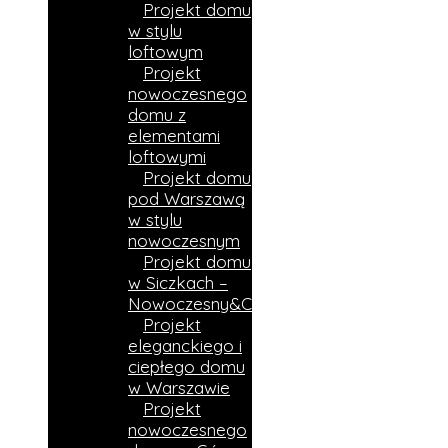
Projekt domu
w stylu
loftowym
Projekt
nowoczesnego
domu z
elementami
loftowymi
Projekt domu
pod Warszawą
w stylu
nowoczesnym
Projekt domu
w Siczkach –
Nowoczesny&Ciepły
Projekt
eleganckiego i
ciepłego domu
w Warszawie
Projekt
nowoczesnego