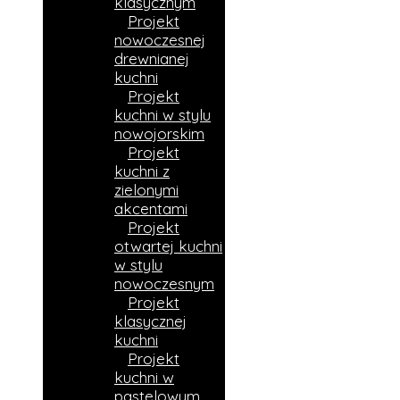
klasycznym
Projekt
nowoczesnej
drewnianej
kuchni
Projekt
kuchni w stylu
nowojorskim
Projekt
kuchni z
zielonymi
akcentami
Projekt
otwartej kuchni
w stylu
nowoczesnym
Projekt
klasycznej
kuchni
Projekt
kuchni w
pastelowym