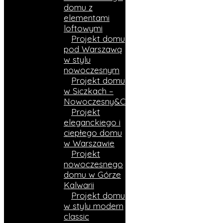
domu z
elementami
loftowymi
Projekt domu
pod Warszawą
w stylu
nowoczesnym
Projekt domu
w Siczkach –
Nowoczesny&Ciepły
Projekt
eleganckiego i
ciepłego domu
w Warszawie
Projekt
nowoczesnego
domu w Górze
Kalwarii
Projekt domu
w stylu modern
classic