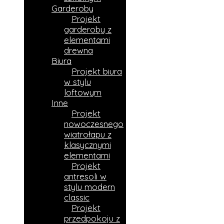
Garderoby
Projekt
garderoby z
elementami
drewna
Biura
Projekt biura
w stylu
loftowym
Inne
Projekt
nowoczesnego
wiatrołapu z
klasycznymi
elementami
Projekt
antresoli w
stylu modern
classic
Projekt
przedpokoju z