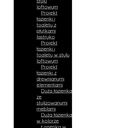
stylu
loftowym
Projekt
łazienki i
toalety z
płytkami
lastryko
Projekt
łazienki i
toalety w stylu
loftowym
Projekt
łazienki z
drewnianymi
elementami
Duża łazienka
ze
stylizowanymi
meblami
Duża łazienka
w kolorze
Łazienka w