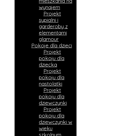
mieszkania na
wynajem
Projekt
sypialni i
garderoby z
elementami
glamour
Pokoje dla dzieci
Projekt
pokoju dla
dziecka
Projekt
pokoju dla
nastolatki
Projekt
pokoju dla
dziewczynki
Projekt
pokoju dla
dziewczynki w
wieku
szkolnym